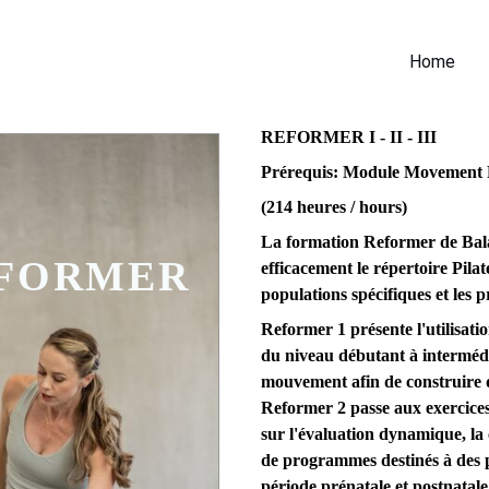
Home
REFORMER I - II - III
Prérequis: Module Movement P
(214 heures / hours)
La formation Reformer de Bala
EFORMER
efficacement le répertoire Pila
populations spécifiques et les p
Reformer 1 présente l'utilisati
du niveau débutant à intermédia
mouvement afin de construire d
Reformer 2 passe aux exercices
sur l'évaluation dynamique, la
de programmes destinés à des p
période prénatale et postnatale,