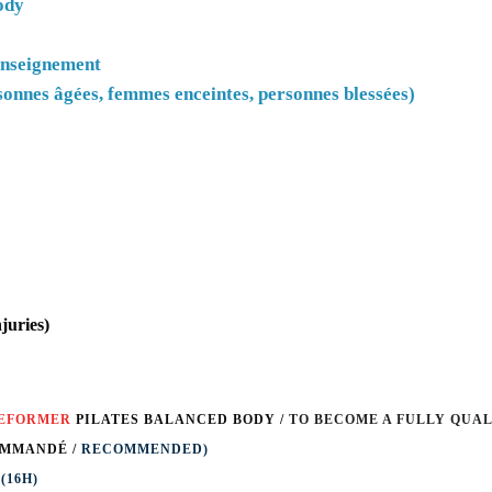
ody
'enseignement
rsonnes âgées, femmes enceintes, personnes blessées)
njuries)
REFORMER
PILATES BALANCED BODY /
TO BECOME A FULLY QUA
MMANDÉ /
RECOMMENDED)
S
(16H)