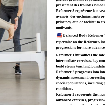
présentant des troubles lombai
Reformer 3 représente le niveau
avancés, des enchaînements pr
principes, afin de faciliter la c
motivants.
Balanced Body Reformer Tra
repertoire on the Reformer, in
progressions for more advanced
Reformer 1 introduces the safe
intermediate exercises, key mo
build strong teaching foundati
Reformer 2 progresses into int
dynamic assessment, correctin
special populations, including 
conditions.
Reformer 3 represents the mos
advanced exercises, progressi